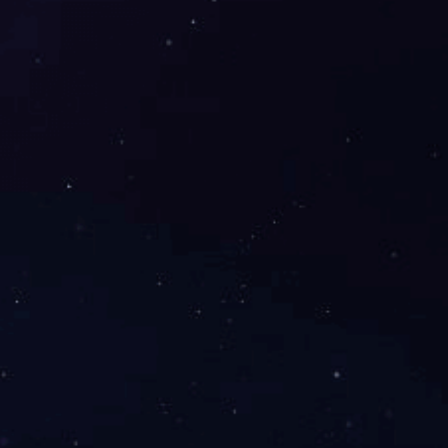
全国校企合作人才交流
们