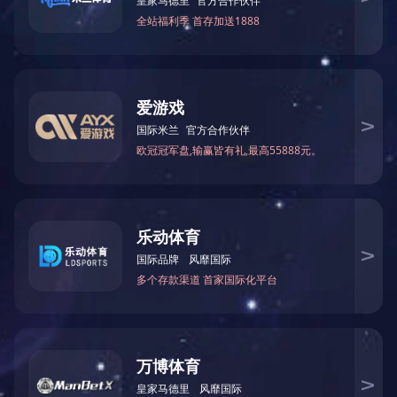
产品架构
SYSTEM ARCHITECTURE
产品优势
PRODUCT ADVANTAGES