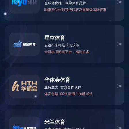
应用概述
APPLICATION OVERVIEW
哑资源智能管理平台
AssistEyes哑资源智能质检系统是基于AlphaMind®AI平台的人工智能系统，该系统在第二届中国
MEC开放平台Hackathon应用开发大赛中获得了最佳技术贡献奖。系统通过AI能力平台承载各种
经验证的哑资源管理AI应用，实现哑资源自动清查、哑资源施工全覆盖自动质检。系统提供方便
使用的前端APP，简化一线装维人员的施工质检工作。