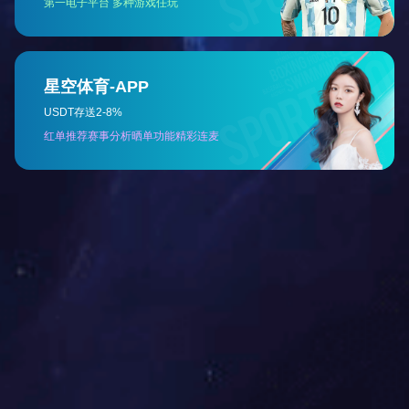
产品证书
会员
企业荣誉
知识产权
资质证书
企业风采
CORPORATE STYLE