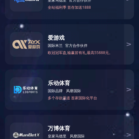
开云网页版·官方版在线登入
COMPANY CULUTURE
企业使命
Corporate mission