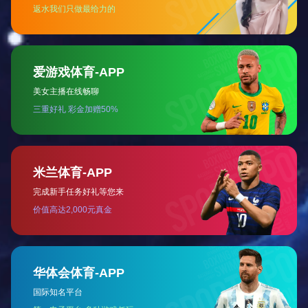
企业价值观
Corporate values
企业经营宗旨
Business purpose
荣誉资质
HONOR AND QUALIFICATION