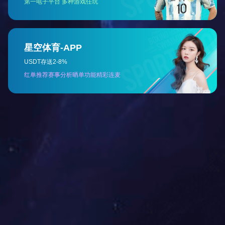
产品证书
会员
企业荣誉
知识产权
资质证书
企业风采
CORPORATE STYLE