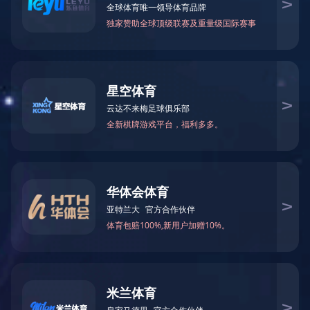
开云网页版·官方版在线登入-开云(中国)
开云网页版·官方版在线登入-开云(中国) 作为一家科技领先型企业，在
络安全等领域有着丰富的研发及产业化应用经验，并拥有敏锐的行业洞察力。
+行业场景”为驱动模式，利用人工智能、数字孪生、大数据等技术为用户提供
案。凭借专业的技术实力和卓越的服务品质，开云网页版·官方版在线登入-开云(
中国移动为首的三大运营商、广汽集团、国家电网、山东重工等多家顶级客户的
开云网页版·官方版在线登入-开云(中国) 采用“全国整合企业（CIE）”的
开云网页版·官方版在线登入-开云(中国) 、网思数字科技有限公司、网思控股
云博创科技有限公司，并先后在北京、天津、黑龙江、吉林、辽宁、香港等多个
分支机构，构建了覆盖全国的市场网络和服务支撑体系。
开云网页版·官方版在线登入-开云(中国) 于2023年8月完成了由广州产
集团跟投的A轮融资，跻身“中国潜在独角兽企业”；2024年9月，完成由范式
资，融资金额累计逾亿元人民币。
开云网页版·官方版在线登入-开云(中国) 凭借雄厚的技术实力成功获得CMMI
标准认证等资质，并被授予国家专精特新小巨人企业、国家高新技术企业、广
和广州未来独角兽创新企业等多项政府和行业的重要荣誉。