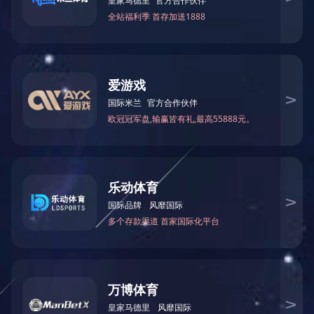
开云网页版·官方版在线登入
COMPANY CULUTURE
企业使命
Corporate mission