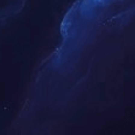
产品优势
PRODUCT ADVANTAGES
集成
APP及GIS集成