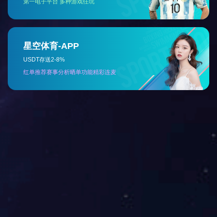
供全方位的云原生能力评估和管理服务。
客户价值
CUSTOMER VALUE
01
客户可以更全面地进行业务创新和升级，利用云原生能力提升业务系统的智能
化、数据化和数字化，推动业务创新和升级，提高企业的竞争力和市场占有
率。
02
客户可更全面了解自身业务系统的运维成本和流量成本，从而制定合理的成本
管理策略和投入计划，降低云上运行成本，并实现成本的可持续管理。