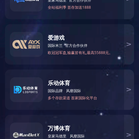
力项，能够全方位诊断云原生应用综合成熟度水平，并结合弹性、高可用、自愈、可观测性和自
动化等五大云原生应用特性成熟度，从业务应用的发展视角为项目团队指引能力明确方向，更好
地匹配业务应用发展需求。
产品架构
SYSTEM ARCHITECTURE