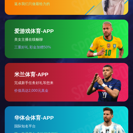
可量化评测和管理
模型为其建立了可量化的指标体系和评测工具，可以使得云原生能力
的评估和管理变得可量化和可管理，帮助客户更加细致、精准地掌握
云原生能力的发展情况。
定制化评估体系
模型根据电信行业IT业务系统的特点进行定制化评估体系设计，为客
户量身打造适合自身业务的云原生能力评估和管理方案。
全生命周期覆盖
型横向涵盖了云原生能力的全生命周期，从前期规划、架构设计、开
发、测试、集成、部署到运维和管理全方位的评估和管理，为客户提