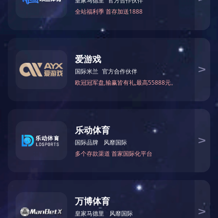
产品架构
SYSTEM ARCHITECTURE