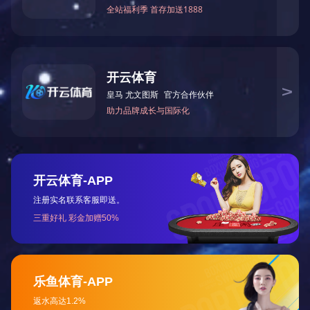
产品优势
PRODUCT ADVANTAGES
智管融合
混合纳管GPU、支持国产化操作系统、数据库
智析调度
调度本地或远程能力完成智能分析推理任务