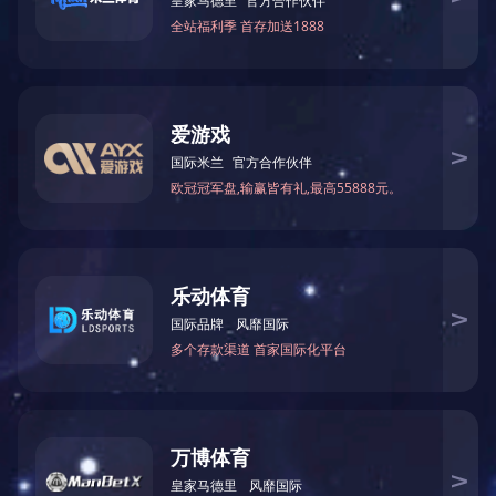
服务概述
Service Directory
客户价值
CUSTOMER VALUE