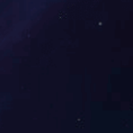
在线留言
ONLINE MESSAGE