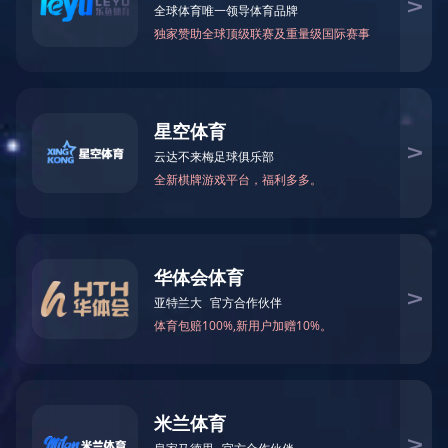
开云网页版·官方版在线登入-开云(中国)
开云网页版·官方版在线登入-开云(中国) 作为一家科技领先型企业，在
络安全等领域有着丰富的研发及产业化应用经验，并拥有敏锐的行业洞察力。
+行业场景”为驱动模式，利用人工智能、数字孪生、大数据等技术为用户提供
案。凭借专业的技术实力和卓越的服务品质，开云网页版·官方版在线登入-开云(
中国移动为首的三大运营商、广汽集团、国家电网、山东重工等多家顶级客户的
开云网页版·官方版在线登入-开云(中国) 采用“全国整合企业（CIE）”的
开云网页版·官方版在线登入-开云(中国) 、网思数字科技有限公司、网思控股
云博创科技有限公司，并先后在北京、天津、黑龙江、吉林、辽宁、香港等多个
分支机构，构建了覆盖全国的市场网络和服务支撑体系。
开云网页版·官方版在线登入-开云(中国) 于2023年8月完成了由广州产
集团跟投的A轮融资，跻身“中国潜在独角兽企业”；2024年9月，完成由范式
资，融资金额累计逾亿元人民币。
开云网页版·官方版在线登入-开云(中国) 凭借雄厚的技术实力成功获得CMMI
标准认证等资质，并被授予国家专精特新小巨人企业、国家高新技术企业、广
和广州未来独角兽创新企业等多项政府和行业的重要荣誉。