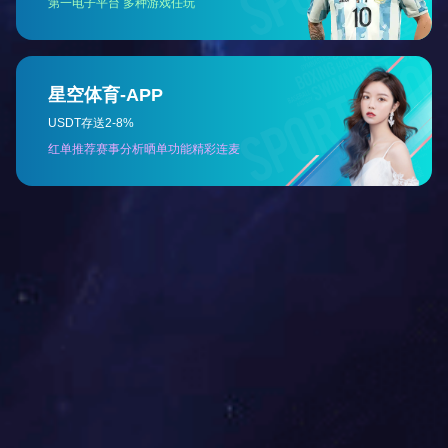
产品证书
会员
企业荣誉
知识产权
资质证书
企业风采
CORPORATE STYLE