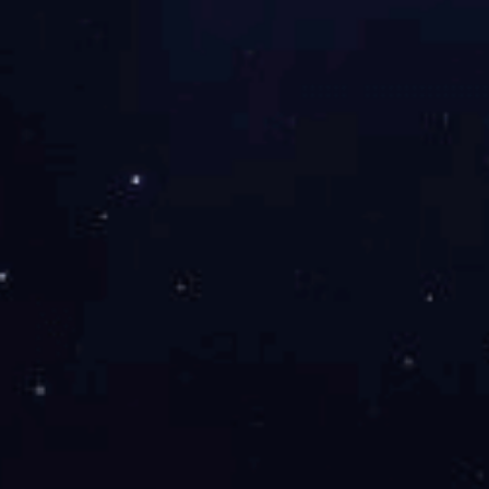
产品与解决方案
服务体
人工智能
服务级
数字孪生
服务网
数字化转型解
安全服务
运维服务
技术咨询服务