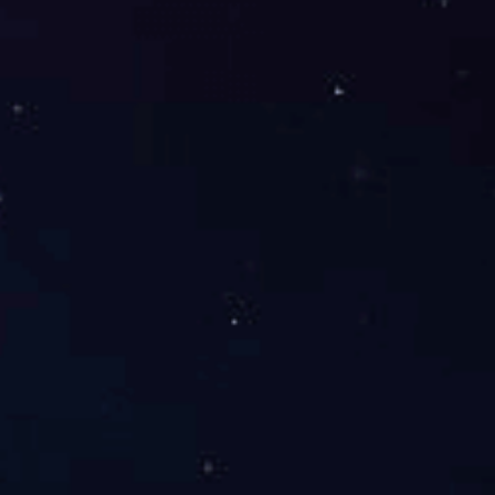
平台项目
化资源，提升管理效率和服务质量，促进产业升级。这一举措助力企
同时为服务提供商拓展市场、增加收益。通过平台的精准匹配，实现
济持续健康发展。