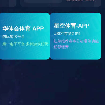
闻、企业数字化评测、服务商城、政企互动及个人中心等功
务提供商、中小企业 有机结合，实现各方价值诉求，提高企
的互动，推进区域经济高质量发展。