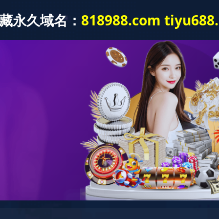
开云网页版·官方版在线登
产品与解决方
服务体
入
案
系
企业数字化服务平台