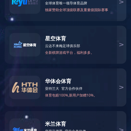
应用概述
APPLICATION OVERVIEW
行政综合管理平台
依托人工智能技术，开云网页版·官方版在线登入-开云(中国) 利用“互联网+5G智能手机”平台，成
功构建了一个安全可靠、设备兼容广泛的行政综合管理云平 台——微后勤。该平台通过集成不同
专业、系统、性质和技术领域的后勤服务管理系统与服务内容，如安防管理、车辆管理、 物业管
理等，实现了高效统一的行政综合管理。用户只需通过微信公众号即可便捷访问微后勤，享受一
站式后勤服务体验。