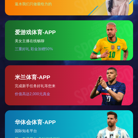
预警
安全隐患提前预警,杜绝重大安全事故
巡检记录、故障检修；安全数据统计分析
高效
数据提取、年终审计高效便捷
数据界面可视化，各大模块数据一览无余
智能
智能管理、拒绝遗漏
提前预警到期合同；自动提醒安全检修