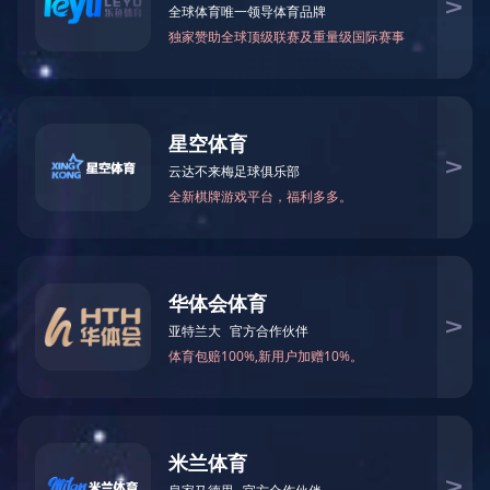
应用概述
APPLICATION OVERVIEW
Linux服务
开云网页版·官方版在线登入-开云(中国) 作为Redhat、Oracle、IBM、华为、腾讯等厂商产品的高
级合作伙伴和移动集采代理商，具备完善的服务资质和能力。开云网页版·官方版在线登入-开云
(中国) 的服务团队分布于四个大区17个城市，形成三级技术支持体系，拥有一批红帽专业认证的
RHCE/RHCA、Oracle OCP/OCM和Mysql等产品的专家以及运维管理解决方案的专家、咨询顾
问，有能力提供覆盖全国范围的专业且高效的数据中心数智化解决方案和高可用运维支撑服务，
为客户数据中心的安全运行和高效运营保驾护航。