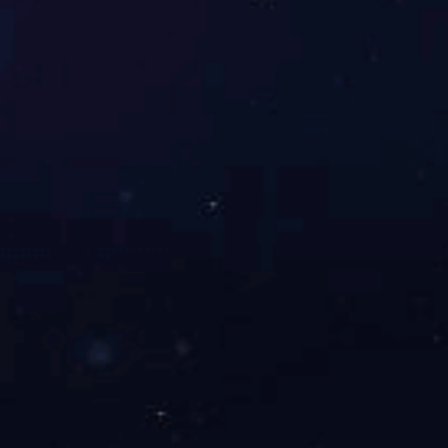
04
以开放源代码的形式发布，使客户有更大的自主选择权，加强信息安全保障。
产品与解决方案
服务体系
关于我们
新闻资讯
加入我们
人工智能
服务级别
企业简介
招聘岗位
数字孪生
服务网络
开云网页版·官方版在线登入
联系方式
数字化转型解
服务网络
留言表单
安全服务
荣誉资质
运维服务
企业风采
技术咨询服务