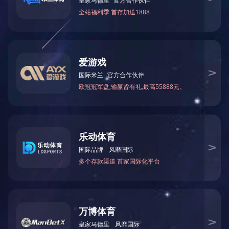
产品架构
SYSTEM ARCHITECTURE