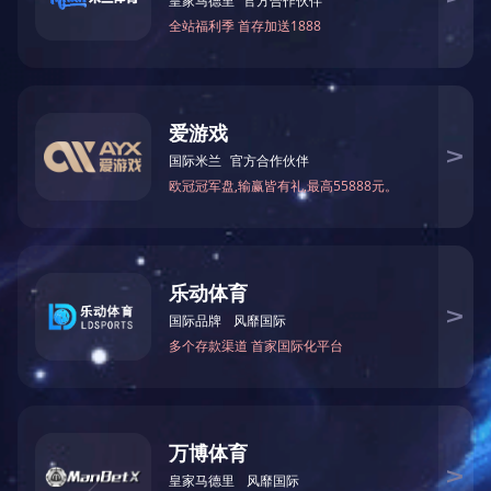
AI解决方案-新闻公文AI智慧风控
数字孪生
DIGITAL TWINS
物理世界与真实世界的双向互动，帮助各行各业快速打造“超视界”能力