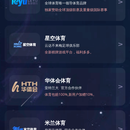
人工智能
ARTIFICIAL INTELLIGENCE
企业智慧中台的中枢神经，为企业提供更强的洞察力、决策力和流程优化能力
AlphaMind® AI能力开放平台
AlphaMind® AI视觉感知平台
AlphaMind® Sage视频AI边缘算力盒
AlphaMind®大模型管理平台（MaaS)
AI解决方案-营业厅智能质检
AI解决方案-客服营销案前置
AI解决方案-AI业务稽核
AI解决方案-智慧工程质检
AI解决方案-哑资源管理
AI解决方案-智慧法务管理